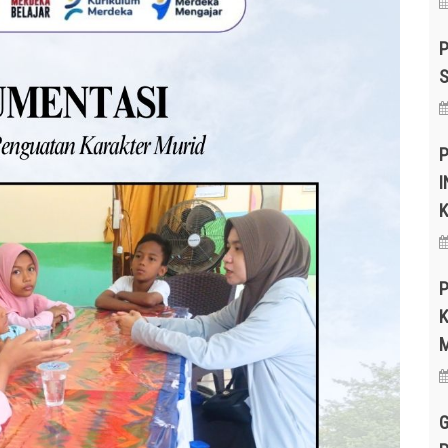
P
S
P
I
K
K
G