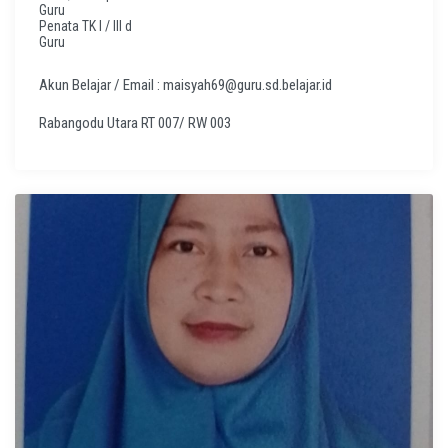
Guru
Penata TK I / III d
Guru
Akun Belajar / Email : maisyah69@guru.sd.belajar.id
Rabangodu Utara RT 007/ RW 003