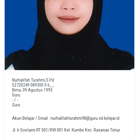
Nurhalifah Turahmi,S.Pd
52720249 089300 0 6__
Bima, 09 Agustus 1993
Guru
- / -
Guru
Akun Belajar / Email : nurhalifahturahmi98@guru.sd.belajar.id
Jl. Ir Soetami RT 001/RW 001 Kel. Kumbe Kec. Rasanae Timur