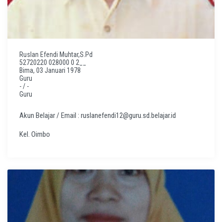
Ruslan Efendi Muhtar,S.Pd
52720220 028000 0 2__
Bima, 03 Januari 1978
Guru
- / -
Guru
Akun Belajar / Email : ruslanefendi12@guru.sd.belajar.id
Kel. Oimbo