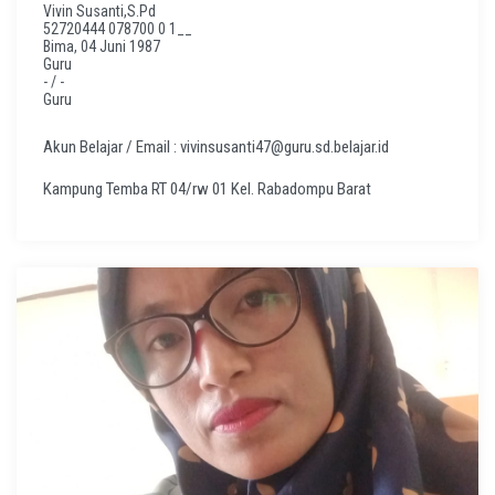
Vivin Susanti,S.Pd
52720444 078700 0 1__
Bima, 04 Juni 1987
Guru
- / -
Guru
Akun Belajar / Email : vivinsusanti47@guru.sd.belajar.id
Kampung Temba RT 04/rw 01 Kel. Rabadompu Barat