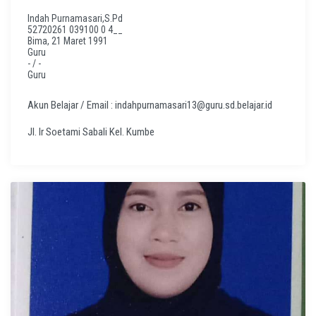
Indah Purnamasari,S.Pd
52720261 039100 0 4__
Bima, 21 Maret 1991
Guru
- / -
Guru
Akun Belajar / Email : indahpurnamasari13@guru.sd.belajar.id
Jl. Ir Soetami Sabali Kel. Kumbe