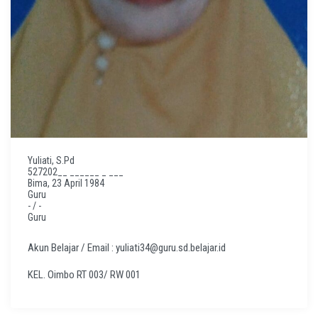
Yuliati, S.Pd
527202__ ______ _ ___
Bima, 23 April 1984
Guru
- / -
Guru
Akun Belajar / Email : yuliati34@guru.sd.belajar.id
KEL. Oimbo RT 003/ RW 001