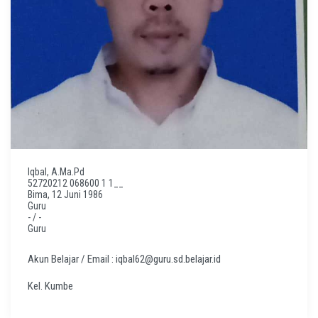
Iqbal, A.Ma.Pd
52720212 068600 1 1__
Bima, 12 Juni 1986
Guru
- / -
Guru
Akun Belajar / Email : iqbal62@guru.sd.belajar.id
Kel. Kumbe