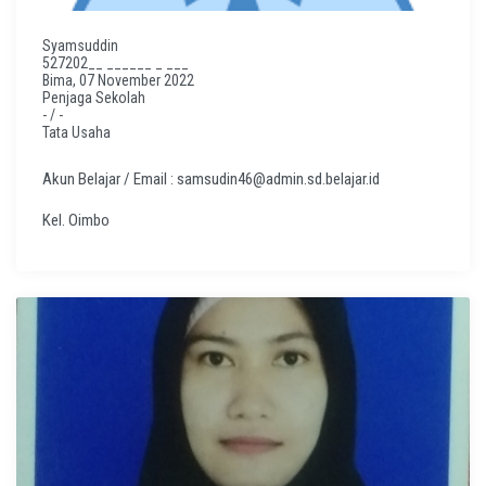
Syamsuddin
527202__ ______ _ ___
Bima, 07 November 2022
Penjaga Sekolah
- / -
Tata Usaha
Akun Belajar / Email : samsudin46@admin.sd.belajar.id
Kel. Oimbo