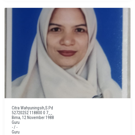
Citra Wahyuningsih,S.Pd
52720252 118800 0 7__
Bima, 12 November 1988
Guru
- / -
Guru