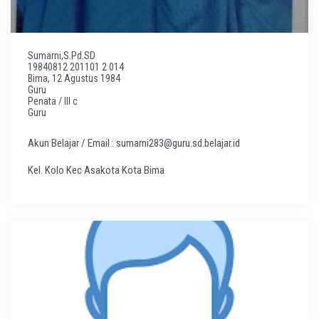
Sumarni,S.Pd.SD
19840812 201101 2 014
Bima, 12 Agustus 1984
Guru
Penata / III c
Guru
Akun Belajar / Email : sumarni283@guru.sd.belajar.id
Kel. Kolo Kec Asakota Kota Bima