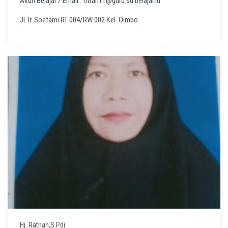
Akun Belajar / Email : fitrah11@guru.sd.belajar.id
Jl. Ir. Soetami RT 004/RW 002 Kel. Oimbo
Hj. Ratnah,S.Pdi