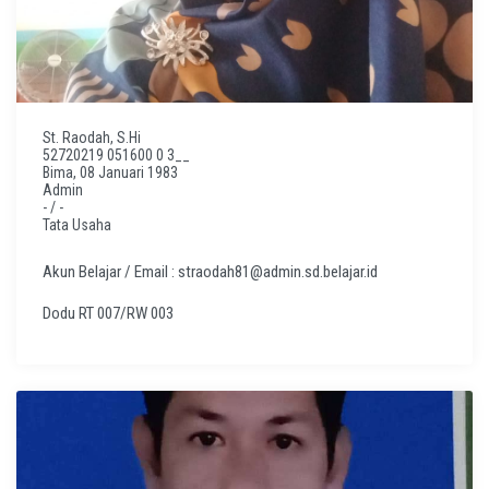
St. Raodah, S.Hi
52720219 051600 0 3__
Bima, 08 Januari 1983
Admin
- / -
Tata Usaha
Akun Belajar / Email : straodah81@admin.sd.belajar.id
Dodu RT 007/RW 003