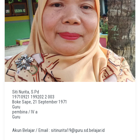
Siti Nurita, S.Pd
19710921 199202 2 003
Boke Sape, 21 September 1971
Guru
pembina / IV a
Guru
Akun Belajar / Email : sitinurita19@guru.sd.belajar.id