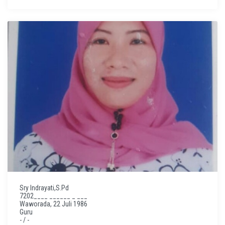
Sry Indrayati,S.Pd
7202____ ______ _ ___
Waworada, 22 Juli 1986
Guru
- / -